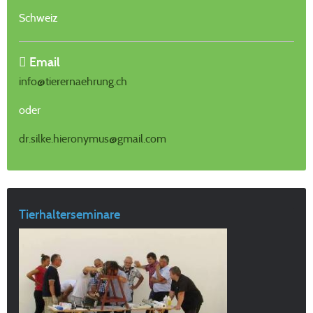
Schweiz
Email
info@tierernaehrung.ch
oder
dr.silke.hieronymus@gmail.com
Tierhalterseminare